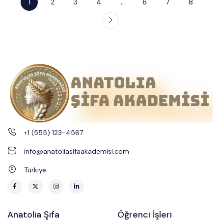
1
2
3
4
…
6
7
8
+1 (555) 123-4567
info@anatoliasifaakademisi.com
Türkiye
Anatolia Şifa
Öğrenci İşleri