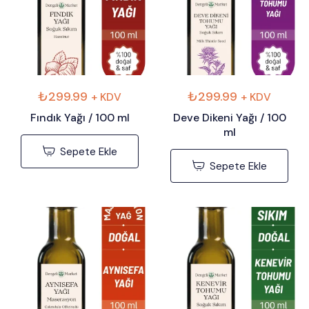
₺
299.99
₺
299.99
+ KDV
+ KDV
Fındık Yağı / 100 ml
Deve Dikeni Yağı / 100
ml
Sepete Ekle
Sepete Ekle